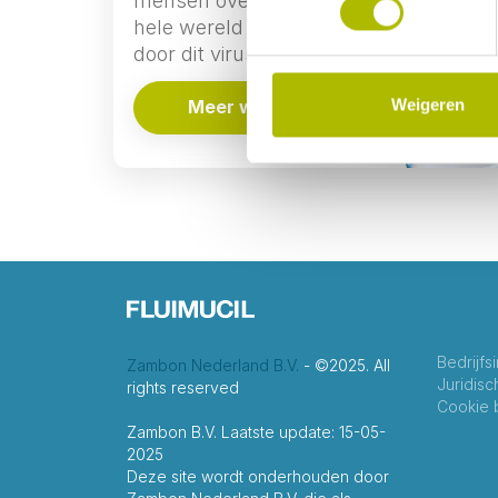
mensen over de
hele wereld ziek
door dit virus.
Weigeren
Meer weten
Bedrijfs
Zambon Nederland B.V.
- ©2025. All
Juridis
rights reserved
Cookie 
Zambon B.V. Laatste update: 15-05-
2025
Deze site wordt onderhouden door