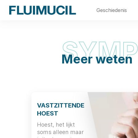
Skip
Geschiedenis
to
main
content
SYM
Symptoms
Meer weten
VASTZITTENDE
HOEST
Hoest, het lijkt
soms alleen maar