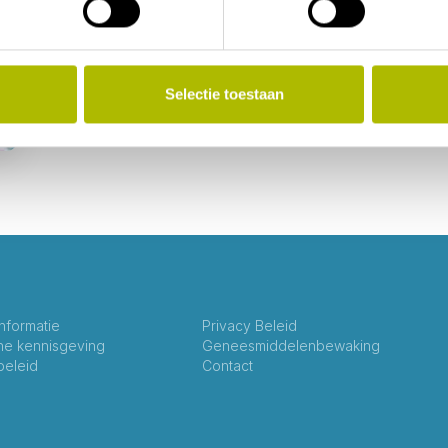
Selectie toestaan
informatie
Privacy Beleid
che kennisgeving
Geneesmiddelenbewaking
beleid
Contact