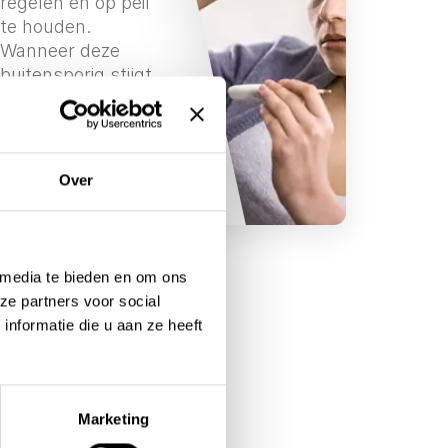
regelen en op peil
te houden.
Wanneer deze
buitensporig stijgt,
spreken we van
koorts.
Meer weten
Over
 media te bieden en om ons
ze partners voor social
nformatie die u aan ze heeft
Marketing