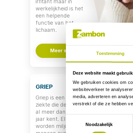
irritant maar in
werkelijkheid is het
een helpende
functie van het
lichaam.
Meer weten
Toestemming
Deze website maakt gebruik
We gebruiken cookies om cont
GRIEP
websiteverkeer te analyseren
media, adverteren en analys
Griep is een virale
verstrekt of die ze hebben v
ziekte die de mens
al meer dan 2000
Toestemmingsselectie
jaar kent. Elk jaar
Noodzakelijk
worden miljoenen