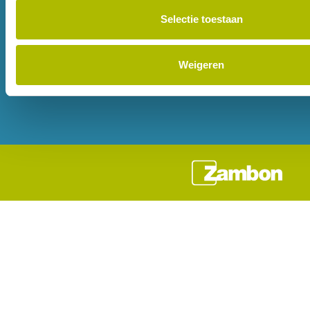
Bedrijfsinformatie
Geneesmiddelenbewaking
Selectie toestaan
Juridische kennisgeving
Contact
Cookie beleid
Toegankelijkheid
Weigeren
Privacy Beleid