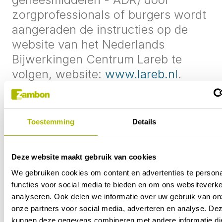
zorgprofessionals of burgers wordt
aangeraden de instructies op de
website van het Nederlands
Bijwerkingen Centrum Lareb te
volgen, website:
www.lareb.nl
.
Als u rechtstreeks contact wilt
opnemen met de afdeling
Toestemming
Details
geneesmiddelbewaking van
Zambon Nederland B.V., kunt u:
Deze website maakt gebruik van cookies
Bellen: +31 20 30 85 185 of stuurt u
We gebruiken cookies om content en advertenties te persona
een e-mail:
functies voor social media te bieden en om ons websiteverke
dso.nl@zambongroup.com
analyseren. Ook delen we informatie over uw gebruik van on
onze partners voor social media, adverteren en analyse. De
kunnen deze gegevens combineren met andere informatie die