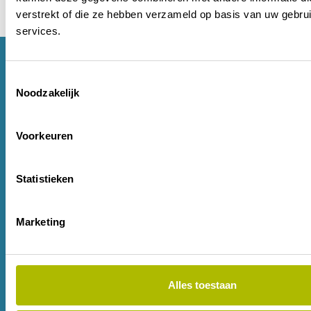
verstrekt of die ze hebben verzameld op basis van uw gebru
services.
Toestemmingsselectie
Noodzakelijk
Zambon Nederland B.V.
- ©2025. All rights reserved
Voorkeuren
Zambon B.V. Laatste update: 15-05-2025
Deze site wordt onderhouden door Zambon
Statistieken
Nederland B.V. die als enige verantwoordelijk is voor
de inhoud.
Marketing
De inhoud van de site is bestemd voor bezoekers uit
Nederland.
KOAG/KAG-nr. 345-0125-2719.
Alles toestaan