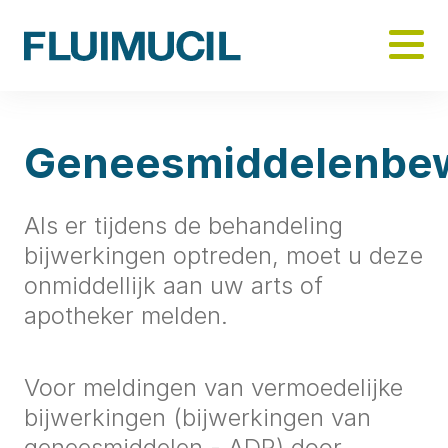
Skip
to
main
content
Geneesmiddelenbe
Geneesmiddelenbewaking
Als er tijdens de behandeling
bijwerkingen optreden, moet u deze
onmiddellijk aan uw arts of
apotheker melden.
Voor meldingen van vermoedelijke
bijwerkingen (bijwerkingen van
geneesmiddelen - ADR) door