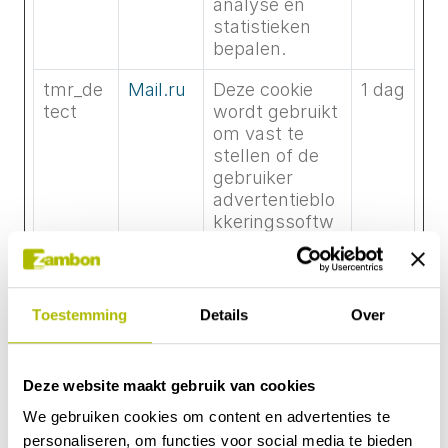
analyse en
statistieken
bepalen.
tmr_de
Mail.ru
Deze cookie
1 dag
tect
wordt gebruikt
om vast te
stellen of de
gebruiker
advertentieblo
kkeringssoftw
are in de
browser heeft
geactiveerd –
deze
Toestemming
Details
Over
informatie kan
worden
gebruikt om
Deze website maakt gebruik van cookies
website-
We gebruiken cookies om content en advertenties te
inhoud niet
beschikbaar te
personaliseren, om functies voor social media te bieden