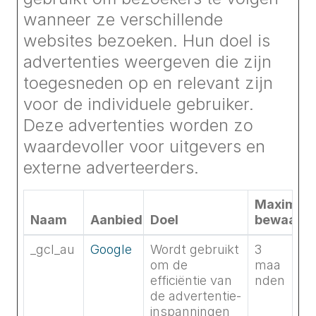
wanneer ze verschillende
websites bezoeken. Hun doel is
advertenties weergeven die zijn
toegesneden op en relevant zijn
voor de individuele gebruiker.
Deze advertenties worden zo
waardevoller voor uitgevers en
externe adverteerders.
Maximale
Naam
Aanbieder
Doel
bewaarte
_gcl_au
Google
Wordt gebruikt
3
om de
maa
efficiëntie van
nden
de advertentie-
inspanningen