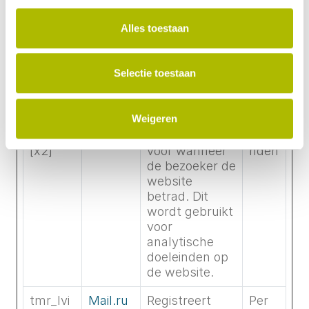
bezoeker. Dit
ent
dient om het
Alles toestaan
aantal
specifieke
bezoekers op
Selectie toestaan
de website te
tellen.
Weigeren
tmr_lvi
Mail.ru
Stelt een
11
dTS
tijdstempel in
maa
[x2]
voor wanneer
nden
de bezoeker de
website
betrad. Dit
wordt gebruikt
voor
analytische
doeleinden op
de website.
tmr_lvi
Mail.ru
Registreert
Per