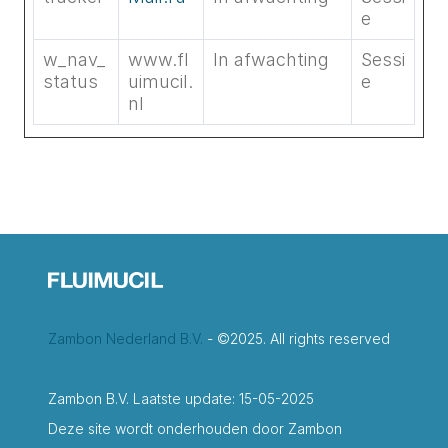
e
w_nav_
www.fl
In afwachting
Sessi
status
uimucil.
e
nl
Zambon Nederland B.V.
- ©2025. All rights reserved
Zambon B.V. Laatste update: 15-05-2025
Deze site wordt onderhouden door Zambon