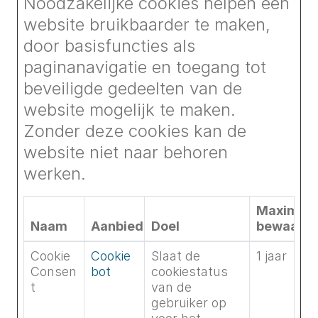
Noodzakelijke cookies helpen een
website bruikbaarder te maken,
door basisfuncties als
paginanavigatie en toegang tot
beveiligde gedeelten van de
website mogelijk te maken.
Zonder deze cookies kan de
website niet naar behoren
werken.
Maximale
Naam
Aanbieder
Doel
bewaarte
Cookie
Cookie
Slaat de
1 jaar
Consen
bot
cookiestatus
t
van de
gebruiker op