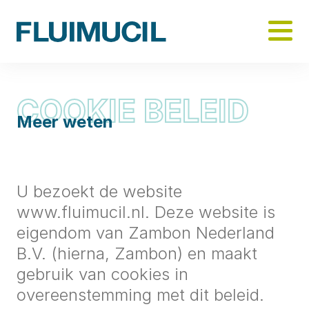
Skip
to
main
content
COOKIE BELEID
Cookie beleid
Meer weten
U bezoekt de website
www.fluimucil.nl. Deze website is
eigendom van Zambon Nederland
B.V. (hierna, Zambon) en maakt
gebruik van cookies in
overeenstemming met dit beleid.