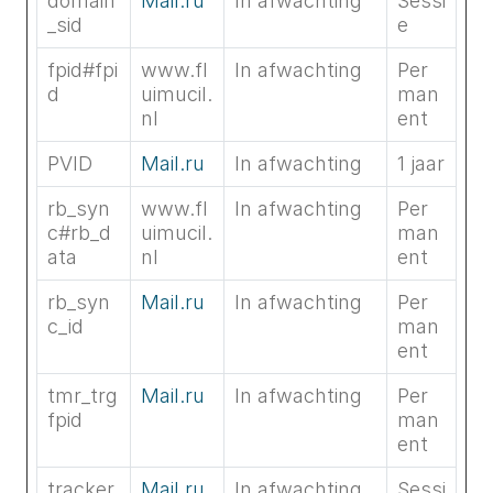
domain
Mail.ru
In afwachting
Sessi
_sid
e
fpid#fpi
www.fl
In afwachting
Per
d
uimucil.
man
nl
ent
PVID
Mail.ru
In afwachting
1 jaar
rb_syn
www.fl
In afwachting
Per
c#rb_d
uimucil.
man
ata
nl
ent
rb_syn
Mail.ru
In afwachting
Per
c_id
man
ent
tmr_trg
Mail.ru
In afwachting
Per
fpid
man
ent
tracker
Mail.ru
In afwachting
Sessi