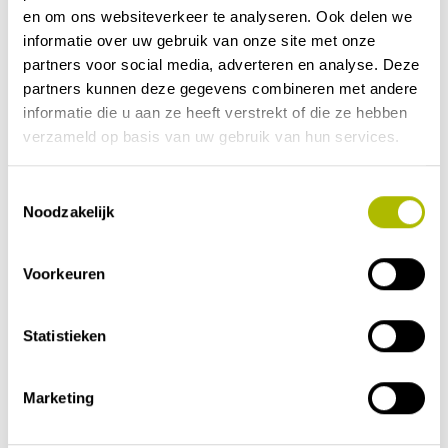
stellen aan
en om ons websiteverkeer te analyseren. Ook delen we
bezoekers
informatie over uw gebruik van onze site met onze
wanneer de
partners voor social media, adverteren en analyse. Deze
website wordt
partners kunnen deze gegevens combineren met andere
gefinancierd
informatie die u aan ze heeft verstrekt of die ze hebben
met externe
verzameld op basis van uw gebruik van hun services.
advertenties.
tmr_lvi
Mail.ru
Stelt een ID in
11
Toestemmingsselectie
d [x2]
voor de
maa
Noodzakelijk
bezoeker. Dit
nden
dient om het
Voorkeuren
aantal
specifieke
bezoekers op
Statistieken
de website te
tellen.
Marketing
tmr_lvi
Mail.ru
Stelt een ID in
Per
d
voor de
man