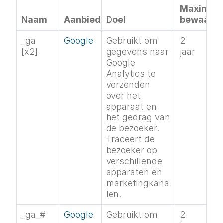
Maximale
Naam
Aanbieder
Doel
bewaarte
_ga
Google
Gebruikt om
2
[x2]
gegevens naar
jaar
Google
Analytics te
verzenden
over het
apparaat en
het gedrag van
de bezoeker.
Traceert de
bezoeker op
verschillende
apparaten en
marketingkana
len.
_ga_#
Google
Gebruikt om
2